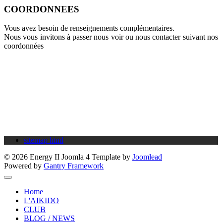
COORDONNEES
Vous avez besoin de renseignements complémentaires.
Nous vous invitons à passer nous voir ou nous contacter suivant nos
coordonnées
Salle des Arts Martiaux
rue de Remsing
57600 FORBACH
+33(0)6 22 65 48 74
Cette adresse e-mail est protégée contre les robots spammeurs.
Vous devez activer le JavaScript pour la visualiser.
sitemap html
© 2026 Energy II Joomla 4 Template by
Joomlead
Powered by
Gantry Framework
Home
L'AIKIDO
CLUB
BLOG / NEWS